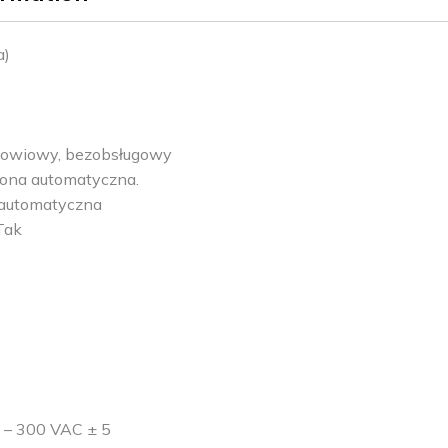
a)
łowiowy, bezobsługowy
ona automatyczna.
automatyczna
Tak
 – 300 VAC ± 5