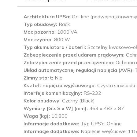
Architektura UPSa
On-line (podwójna konwersj
Typ obudowy
Rack
Moc pozorna
1000 VA
Moc czynna
800 W
Typ akumulatora / baterii
Szczelny kwasowo-o
Zabezpieczenie przed udarem prądowym
Ochr
Zabezpieczenie przed przeciążeniem
Ochrona 
Układ automatycznej regulacji napięcia (AVR)
Zimny start
Nie
Kształt napięcia wyjściowego
Czysta sinusoida
Interfejs komunikacyjny
RS-232
Kolor obudowy
Czarny (Black)
Wymiary [G x S x W] (mm)
463 x 483 x 87
Waga (kg)
10.800
Informacje dodatkowe
Typ UPS’a: Online
Informacje dodatkowe
Napięcie wejściowe: 115