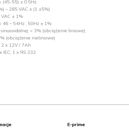
: (45-55) ± 0.5Hz
%) – 285 VAC x (1 ±5%)
0 VAC ± 1%
: 46 – 54Hz ; 50Hz ± 1%
sinusoidalnej: < 3% (obciążenie liniowe);
8% (obciążenie nieliniowe)
2 x 12V / 7Ah
x IEC; 1 x RS 232
macje
E-prime