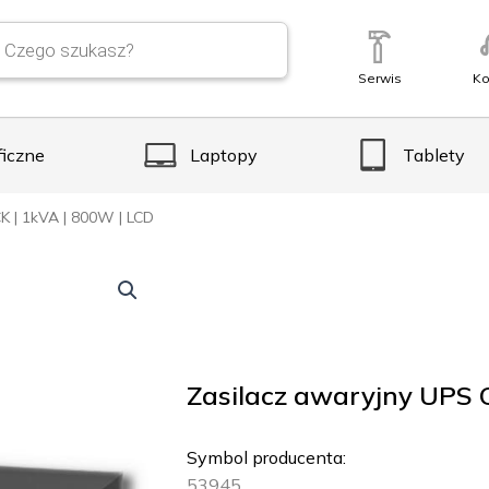
Serwis
Ko
ficzne
Laptopy
Tablety
K | 1kVA | 800W | LCD
Zasilacz awaryjny UPS 
Symbol producenta:
53945