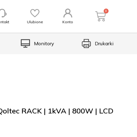
0
ntakt
Ulubione
Konto
Monitory
Drukarki
Qoltec RACK | 1kVA | 800W | LCD