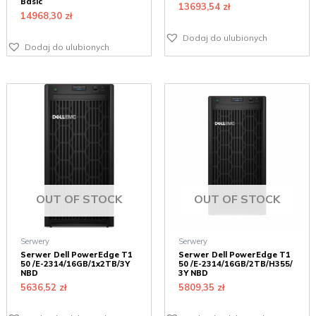
Basic
13693,54
zł
14968,30
zł
Dodaj do ulubionych
Dodaj do ulubionych
OUT OF STOCK
OUT OF STOCK
Serwery
Serwery
Serwer Dell PowerEdge T1
Serwer Dell PowerEdge T1
50 /E-2314/16GB/1x2TB/3Y
50 /E-2314/16GB/2TB/H355/
NBD
3Y NBD
5636,52
zł
5809,35
zł