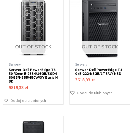
OUT OF STOCK
OUT OF STOCK
Serwery
Serwery
Serwer Dell PowerEdge T3
Serwer Dell PowerEdge T4
50 /Xeon E-2334/16GB/SSD4
0 /E-2224/8GB/1TB/1Y NBD
80GB/H355/450W/3Y Basic N
3618,93
zł
BD
9819,33
zł
Dodaj do ulubionych
Dodaj do ulubionych