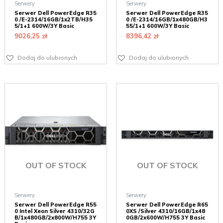
Serwery
Serwery
Serwer Dell PowerEdge R35
Serwer Dell PowerEdge R35
0 /E-2314/16GB/1x2TB/H35
0 /E-2314/16GB/1x480GB/H3
5/1+1 600W/3Y Basic
55/1+1 600W/3Y Basic
9026,25
zł
8396,42
zł
Dodaj do ulubionych
Dodaj do ulubionych
OUT OF STOCK
OUT OF STOCK
Serwery
Serwery
Serwer Dell PowerEdge R55
Serwer Dell PowerEdge R65
0 Intel Xeon Silver 4310/32G
0XS /Silver 4310/16GB/1x48
B/1x480GB/2x800W/H755 3Y
0GB/2x600W/H755 3Y Basic