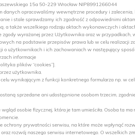
 Kraszewskiego 15a 50-229 Wrocław NIP8991266044
 danych opracowaliśmy wewnętrzne procedury i zalecenia, 
nie i stale sprawdzamy ich zgodność z odpowiednimi akta
zną, a także wszelkiego rodzaju aktach wykonawczych i akt
zgody wyrażanej przez Użytkownika oraz w przypadkach, w
owych na podstawie przepisów prawa lub w celu realizacji 
acji o użytkownikach i ich zachowaniach w następujący sposó
zach informacje
lityka plików “cookies”].
przez użytkownika.
elu wynikającym z funkcji konkretnego formularza np. w cel
ostaną sprzedane ani udostępnione osobom trzecim, zgodnie
wgląd osobie fizycznej, która je tam umieściła. Osoba ta ma 
omencie.
e ochrony prywatności serwisu, na które może wpłynąć rozwó
oraz rozwój naszego serwisu internetowego. O wszelkich z