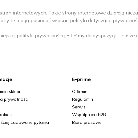
stron internetowych. Takie strony internetowe działają niez
rony te mogą posiadać własne polityki dotyczące prywatności
niejszej polityki prywatności jesteśmy do dyspozycji – nas
macje
E-prime
min sklepu
O firmie
ka prywatności
Regulamin
Serwis
Cookies
Współpraca B2B
ściej zadawane pytania
Biuro prasowe