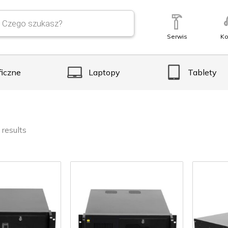
Serwis
Ko
ficzne
Laptopy
Tablety
 results