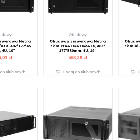
udowy
Obudowy
rwerowa Netra
Obudowa serwerowa Netra
Obudow
ATX, 482*177*45
ck microATX/ATX/eATX, 482*
ck mini
 4U, 19”
177*530mm, 4U, 19”
6,01
zł
593,39
zł
do ulubionych
Dodaj do ulubionych
D