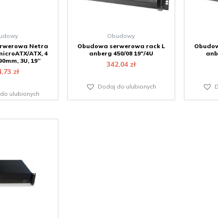
udowy
Obudowy
rwerowa Netra
Obudowa serwerowa rack L
Obudow
microATX/ATX, 4
anberg 450/08 19″/4U
anb
90mm, 3U, 19”
342,04
zł
4,73
zł
Dodaj do ulubionych
D
do ulubionych