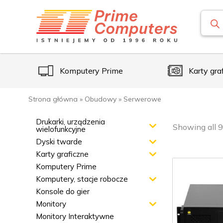
Komputery Prime
Karty gra
Strona główna
»
Obudowy
»
Serwerowe
Drukarki, urządzenia
Showing all 9
wielofunkcyjne
Dyski twarde
Karty graficzne
Komputery Prime
Komputery, stacje robocze
Konsole do gier
Monitory
Monitory Interaktywne