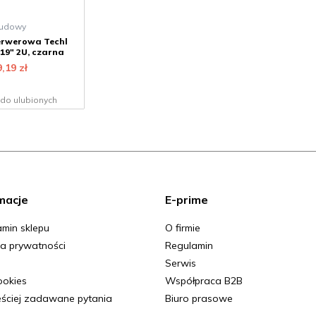
udowy
rwerowa Techl
19″ 2U, czarna
9,19
zł
do ulubionych
macje
E-prime
min sklepu
O firmie
ka prywatności
Regulamin
Serwis
Cookies
Współpraca B2B
ściej zadawane pytania
Biuro prasowe