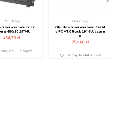
Obudowy
Obudowy
a serwerowa rack L
Obudowa serwerowa Techl
erg 450/10 19″/4U
y PC ATX Rack 19″ 4U, czarn
a
454,70
zł
754,60
zł
odaj do ulubionych
Dodaj do ulubionych