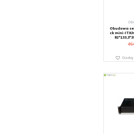
Ob
Obudowa se
ck mini-ITX/
82*133,3*3
46
Dodaj 