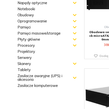
Napędy optyczne
Notebooki
Obudowy
Oprogramowanie
Pamięci
Ob
Obudowa se
Pamięci masowe/storage
ck microATX/
Płyty główne
0mm,
38
Procesory
Projektory
Dodaj 
Serwery
Skanery
Tablety
Zasilacze awaryjne (UPS) i
akcesoria
Zasilacze komputerowe