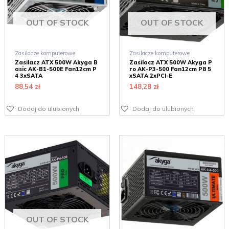
OUT OF STOCK
OUT OF STOCK
Zasilacze komputerowe
Zasilacze komputerowe
Zasilacz ATX 500W Akyga B
Zasilacz ATX 500W Akyga P
asic AK-B1-500E Fan12cm P
ro AK-P3-500 Fan12cm P8 5
4 3xSATA
xSATA 2xPCI-E
88,54
zł
148,28
zł
Dodaj do ulubionych
Dodaj do ulubionych
OUT OF STOCK