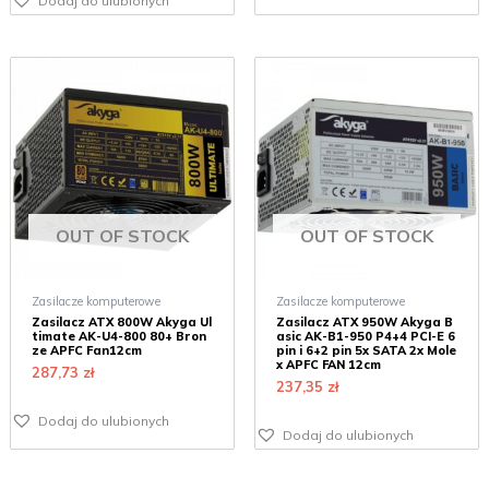
Dodaj do ulubionych
OUT OF STOCK
OUT OF STOCK
Zasilacze komputerowe
Zasilacze komputerowe
Zasilacz ATX 800W Akyga Ul
Zasilacz ATX 950W Akyga B
timate AK-U4-800 80+ Bron
asic AK-B1-950 P4+4 PCI-E 6
ze APFC Fan12cm
pin i 6+2 pin 5x SATA 2x Mole
x APFC FAN 12cm
287,73
zł
237,35
zł
Dodaj do ulubionych
Dodaj do ulubionych