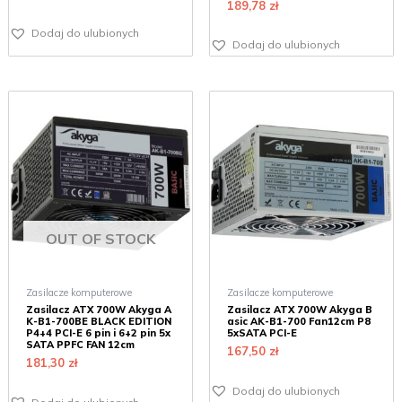
189,78
zł
Dodaj do ulubionych
Dodaj do ulubionych
OUT OF STOCK
Zasilacze komputerowe
Zasilacze komputerowe
Zasilacz ATX 700W Akyga A
Zasilacz ATX 700W Akyga B
K-B1-700BE BLACK EDITION
asic AK-B1-700 Fan12cm P8
P4+4 PCI-E 6 pin i 6+2 pin 5x
5xSATA PCI-E
SATA PPFC FAN 12cm
167,50
zł
181,30
zł
Dodaj do ulubionych