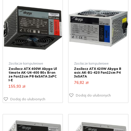
Zasilacze komputerowe
Zasilacze komputerowe
Zasilacz ATX 400W Akyga Ul
Zasilacz ATX 420W Akyga B
timate AK-U4-400 80+ Bron
asic AK-B1-420 Fan12cm P4
ze Fan12cm P8 6xSATA 2xPC
3xSATA
I-E
76,82
zł
155,93
zł
Dodaj do ulubionych
Dodaj do ulubionych