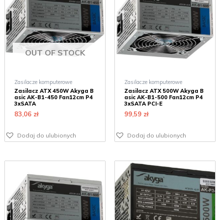
OUT OF STOCK
Zasilacze komputerowe
Zasilacze komputerowe
Zasilacz ATX 450W Akyga B
Zasilacz ATX 500W Akyga B
asic AK-B1-450 Fan12cm P4
asic AK-B1-500 Fan12cm P4
3xSATA
3xSATA PCI-E
83,06
zł
99,59
zł
Dodaj do ulubionych
Dodaj do ulubionych