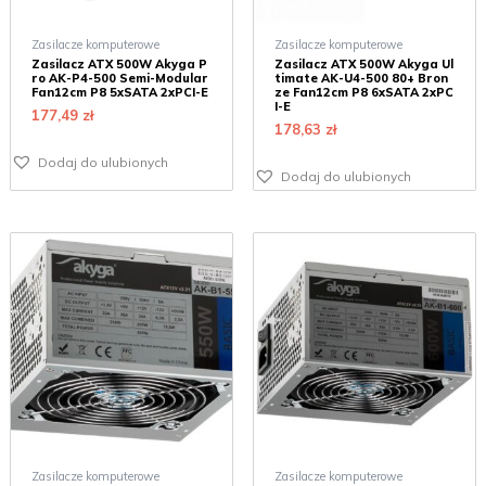
Zasilacze komputerowe
Zasilacze komputerowe
Zasilacz ATX 500W Akyga P
Zasilacz ATX 500W Akyga Ul
ro AK-P4-500 Semi-Modular
timate AK-U4-500 80+ Bron
Fan12cm P8 5xSATA 2xPCI-E
ze Fan12cm P8 6xSATA 2xPC
I-E
177,49
zł
178,63
zł
Dodaj do ulubionych
Dodaj do ulubionych
Zasilacze komputerowe
Zasilacze komputerowe