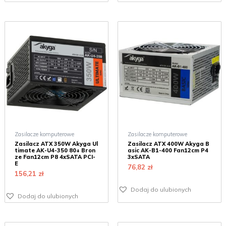
Zasilacze komputerowe
Zasilacze komputerowe
Zasilacz ATX 350W Akyga Ul
Zasilacz ATX 400W Akyga B
timate AK-U4-350 80+ Bron
asic AK-B1-400 Fan12cm P4
ze Fan12cm P8 4xSATA PCI-
3xSATA
E
76,82
zł
156,21
zł
Dodaj do ulubionych
Dodaj do ulubionych