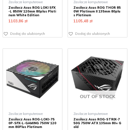
Zasilacze komputerowe
Zasilacze komputerowe
Zasilacz Asus ROG LOKI SFX
Zasilacz Asus ROG THOR 85
-L 850W 120mm 80plus Plati
0W Platinum II 135mm 80plu
num White Edition
s Platinum
1103,86
zł
1105,48
zł
Dodaj do ulubionych
Dodaj do ulubionych
OUT OF STOCK
Zasilacze komputerowe
Zasilacze komputerowe
Zasilacz Asus ROG-LOKI-75
Zasilacz Asus ROG-STRIX-7
0P-SFX-L-GAMING 750W 120
50G 750W ATX 135mm 80+ G
mm 80Plus Platinum
old