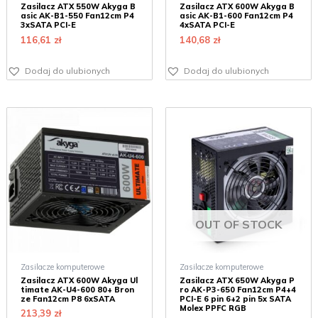
Zasilacz ATX 550W Akyga B
Zasilacz ATX 600W Akyga B
asic AK-B1-550 Fan12cm P4
asic AK-B1-600 Fan12cm P4
3xSATA PCI-E
4xSATA PCI-E
116,61
zł
140,68
zł
Dodaj do ulubionych
Dodaj do ulubionych
OUT OF STOCK
Zasilacze komputerowe
Zasilacze komputerowe
Zasilacz ATX 600W Akyga Ul
Zasilacz ATX 650W Akyga P
timate AK-U4-600 80+ Bron
ro AK-P3-650 Fan12cm P4+4
ze Fan12cm P8 6xSATA
PCI-E 6 pin 6+2 pin 5x SATA
Molex PPFC RGB
213,39
zł