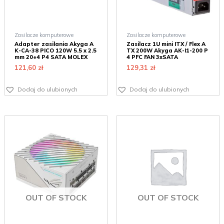
Zasilacze komputerowe
Zasilacze komputerowe
Adapter zasilania Akyga A
Zasilacz 1U mini ITX / Flex A
K-CA-38 PICO 120W 5.5 x 2.5
TX 200W Akyga AK-I1-200 P
mm 20+4 P4 SATA MOLEX
4 PFC FAN 3xSATA
121,60
zł
129,31
zł
Dodaj do ulubionych
Dodaj do ulubionych
OUT OF STOCK
OUT OF STOCK