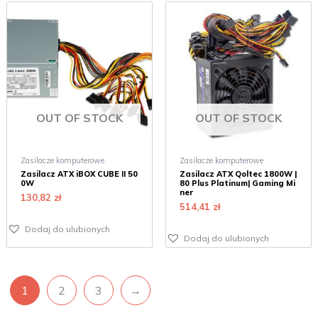
OUT OF STOCK
OUT OF STOCK
Zasilacze komputerowe
Zasilacze komputerowe
Zasilacz ATX iBOX CUBE II 50
Zasilacz ATX Qoltec 1800W |
0W
80 Plus Platinum| Gaming Mi
ner
130,82
zł
514,41
zł
Dodaj do ulubionych
Dodaj do ulubionych
1
2
3
→