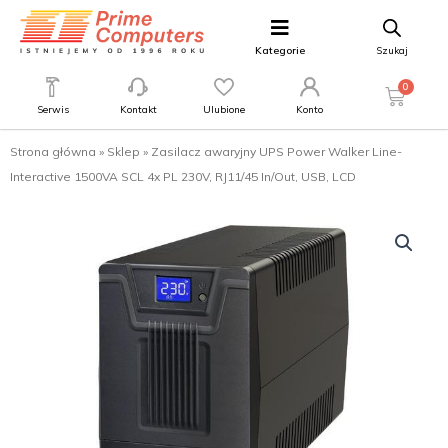
Kategorie
Szukaj
0
Serwis
Kontakt
Ulubione
Konto
Strona główna
»
Sklep
»
Zasilacz awaryjny UPS Power Walker Line-
Interactive 1500VA SCL 4x PL 230V, RJ11/45 In/Out, USB, LCD