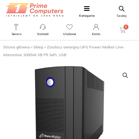
Kategorie
Szukaj
0
Serwis
Kontakt
Ulubione
Konto
Strona główna
»
Sklep
»
Zasilacz awaryjny UPS Power Walker Line-
Interactive 1000VA SB FR 3xPL USB