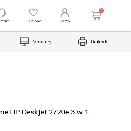
0
ntakt
Ulubione
Konto
Monitory
Drukarki
jne HP DeskJet 2720e 3 w 1