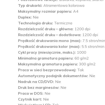
Typ drukarki
Atramentowa kolorowa
Maksymalny rozmiar papieru
A4
Duplex
Nie
Technologia druku
Termiczna
Rozdzielczość druku – główna
1200 dpi
Rozdzielczość druku – dodatkowa
1200 dpi
Prędkość drukowania mono (max)
7.5 stron/mi
Prędkość drukowania kolor (max)
5.5 stron/min
Cykl pracy (miesięcznie, maks.)
1000
Minimalna gramatura papieru
60 g/m2
Maksymalna gramatura papieru
300 g/m2
Praca w sieci bezprzewodowej
Tak
Automatyczny podajnik dokumentów
Nie
Nadruk na CD/DVD
Nie
Druk bez marginesów
Nie
Praca w DOS
Nie
Czytnik kart
Nie
Wyświetlacz LCD
Tak