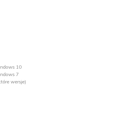
indows 10
indows 7
tóre wersje)