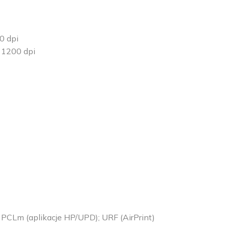
0 dpi
1200 dpi
E
E
E
E
PCLm (aplikacje HP/UPD); URF (AirPrint)