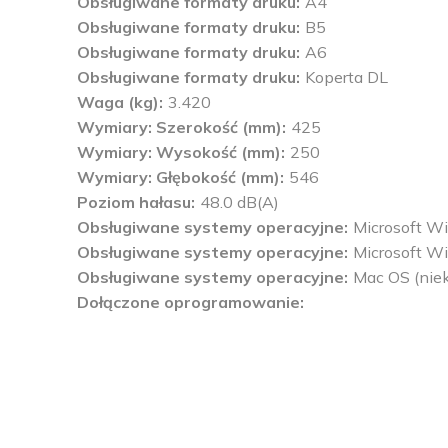
Obsługiwane formaty druku
A4
Obsługiwane formaty druku
B5
Obsługiwane formaty druku
A6
Obsługiwane formaty druku
Koperta DL
Waga (kg)
3.420
Wymiary: Szerokość (mm)
425
Wymiary: Wysokość (mm)
250
Wymiary: Głębokość (mm)
546
Poziom hałasu
48.0 dB(A)
Obsługiwane systemy operacyjne
Microsoft W
Obsługiwane systemy operacyjne
Microsoft W
Obsługiwane systemy operacyjne
Mac OS (niek
Dołączone oprogramowanie