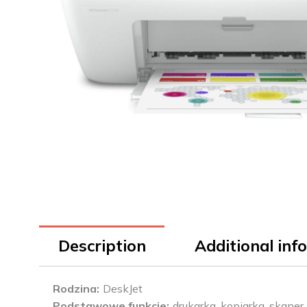
Description
Additional inf
Rodzina
DeskJet
Podstawowe funkcje
drukarka, kopiarka, skaner