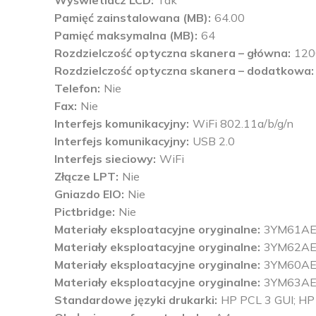
Pamięć zainstalowana (MB)
64.00
Pamięć maksymalna (MB)
64
Rozdzielczość optyczna skanera – główna
120
Rozdzielczość optyczna skanera – dodatkowa
Telefon
Nie
Fax
Nie
Interfejs komunikacyjny
WiFi 802.11a/b/g/n
Interfejs komunikacyjny
USB 2.0
Interfejs sieciowy
WiFi
Złącze LPT
Nie
Gniazdo EIO
Nie
Pictbridge
Nie
Materiały eksploatacyjne oryginalne
3YM61A
Materiały eksploatacyjne oryginalne
3YM62A
Materiały eksploatacyjne oryginalne
3YM60A
Materiały eksploatacyjne oryginalne
3YM63A
Standardowe języki drukarki
HP PCL 3 GUI; HP 