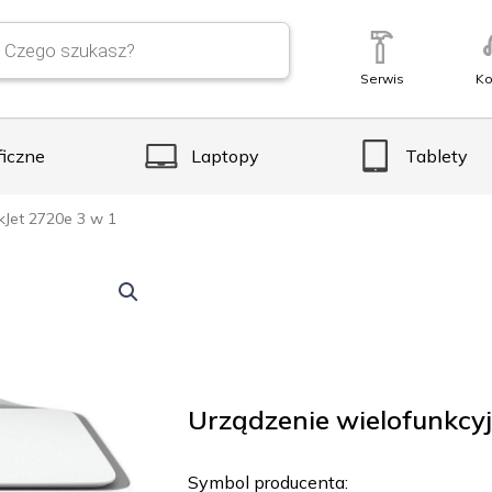
Serwis
Ko
ficzne
Laptopy
Tablety
kJet 2720e 3 w 1
Urządzenie wielofunkcy
Symbol producenta: