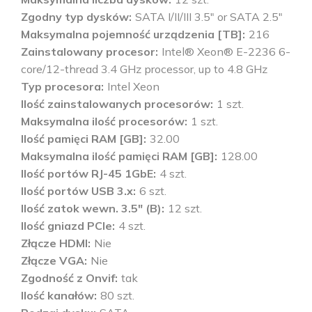
Zgodny typ dysków
SATA I/II/III 3.5" or SATA 2.5"
Maksymalna pojemność urządzenia [TB]
216
Zainstalowany procesor
Intel® Xeon® E-2236 6-
core/12-thread 3.4 GHz processor, up to 4.8 GHz
Typ procesora
Intel Xeon
Ilość zainstalowanych procesorów
1 szt.
Maksymalna ilość procesorów
1 szt.
Ilość pamięci RAM [GB]
32.00
Maksymalna ilość pamięci RAM [GB]
128.00
Ilość portów RJ-45 1GbE
4 szt.
Ilość portów USB 3.x
6 szt.
Ilość zatok wewn. 3.5" (B)
12 szt.
Ilość gniazd PCIe
4 szt.
Złącze HDMI
Nie
Złącze VGA
Nie
Zgodność z Onvif
tak
Ilość kanałów
80 szt.