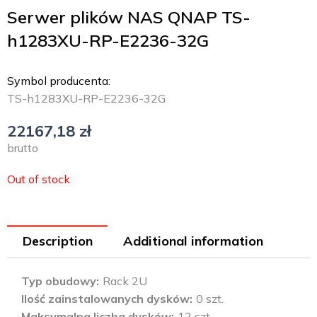
Serwer plików NAS QNAP TS-
h1283XU-RP-E2236-32G
Symbol producenta:
TS-h1283XU-RP-E2236-32G
22167,18
zł
brutto
Out of stock
Description
Additional information
Typ obudowy
Rack 2U
Ilość zainstalowanych dysków
0 szt.
Maksymalna liczba dysków
12 szt.