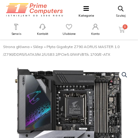
Kategorie
Szukaj
0
Serwis
Kontakt
Ulubione
Konto
Strona główna
»
Sklep
»
Płyta Gigabyte Z790 AORUS MASTER 1.0
/Z790/DDR5/SATA3/M.2/USB3.2/PCIe5.0/WiFi/BT/s.1700/E-ATX