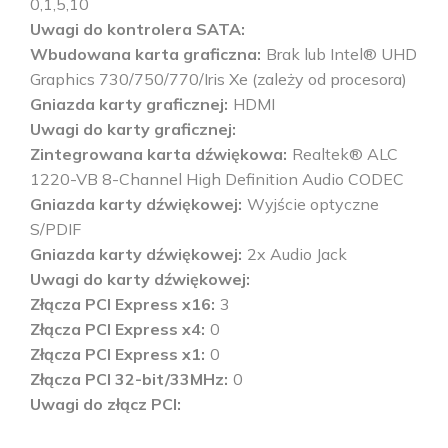
0,1,5,10
Uwagi do kontrolera SATA
Wbudowana karta graficzna
Brak lub Intel® UHD
Graphics 730/750/770/Iris Xe (zależy od procesora)
Gniazda karty graficznej
HDMI
Uwagi do karty graficznej
Zintegrowana karta dźwiękowa
Realtek® ALC
1220-VB 8-Channel High Definition Audio CODEC
Gniazda karty dźwiękowej
Wyjście optyczne
S/PDIF
Gniazda karty dźwiękowej
2x Audio Jack
Uwagi do karty dźwiękowej
Złącza PCI Express x16
3
Złącza PCI Express x4
0
Złącza PCI Express x1
0
Złącza PCI 32-bit/33MHz
0
Uwagi do złącz PCI