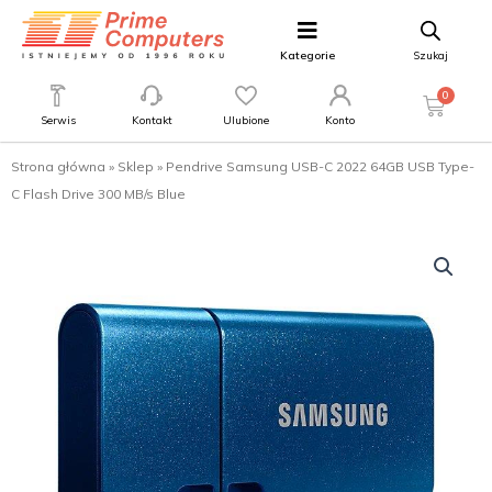
Kategorie
Szukaj
0
Serwis
Kontakt
Ulubione
Konto
Strona główna
»
Sklep
»
Pendrive Samsung USB-C 2022 64GB USB Type-
C Flash Drive 300 MB/s Blue