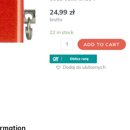
24,99
zł
brutto
22 in stock
ADD TO CART
Dodaj do ulubionych
ormation