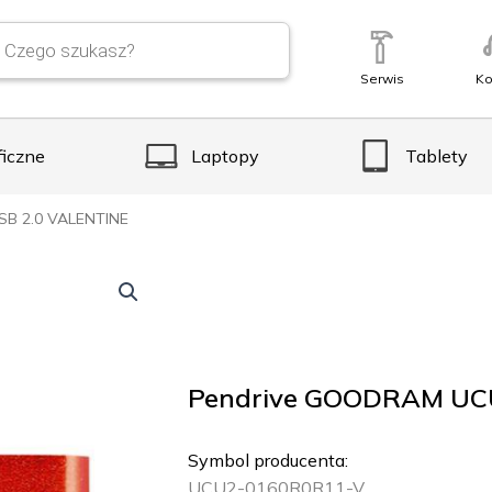
Serwis
Ko
ficzne
Laptopy
Tablety
B 2.0 VALENTINE
Pendrive GOODRAM UCU
Symbol producenta:
UCU2-0160R0R11-V