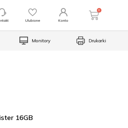
0
ntakt
Ulubione
Konto
Monitory
Drukarki
ster 16GB