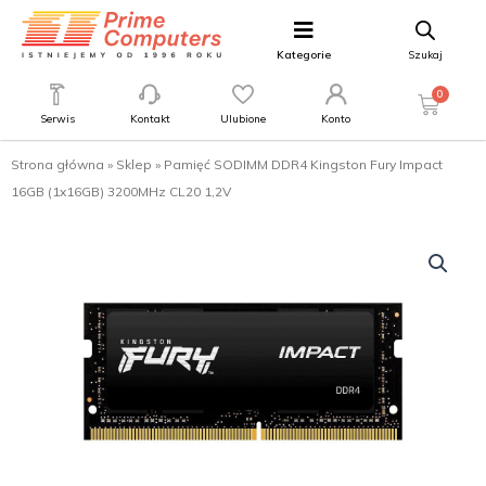
Kategorie
Szukaj
0
Serwis
Kontakt
Ulubione
Konto
Strona główna
»
Sklep
»
Pamięć SODIMM DDR4 Kingston Fury Impact
16GB (1x16GB) 3200MHz CL20 1,2V