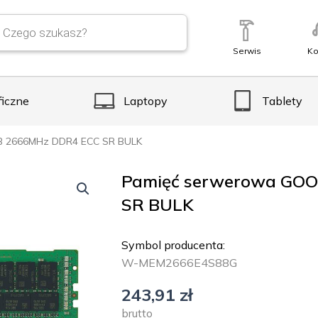
Serwis
Ko
ficzne
Laptopy
Tablety
 2666MHz DDR4 ECC SR BULK
Pamięć serwerowa GO
SR BULK
Symbol producenta:
W-MEM2666E4S88G
243,91
zł
brutto