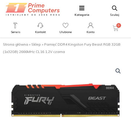
Kategorie
Szukaj
0
Serwis
Kontakt
Ulubione
Konto
Strona główna
»
Sklep
»
Pamięć DDR4 Kingston Fury Beast RGB 32GB
(1x32GB) 2666MHz CL16 1,2V czarna