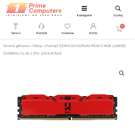
Kategorie
Szukaj
0
Serwis
Kontakt
Ulubione
Konto
Strona główna
»
Sklep
»
Pamięć DDR4 GOODRAM IRDM X 8GB (1x8GB)
3200MHz CL16 1,35V 1024×8 Red