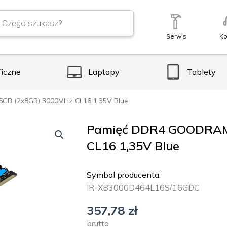
Serwis
Ko
ficzne
Laptopy
Tablety
GB (2x8GB) 3000MHz CL16 1,35V Blue
Pamięć DDR4 GOODRAM
CL16 1,35V Blue
Symbol producenta:
IR-XB3000D464L16S/16GDC
357,78
zł
brutto