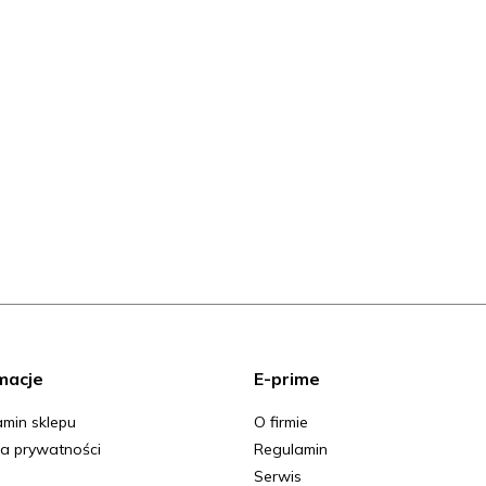
macje
E-prime
min sklepu
O firmie
ka prywatności
Regulamin
Serwis