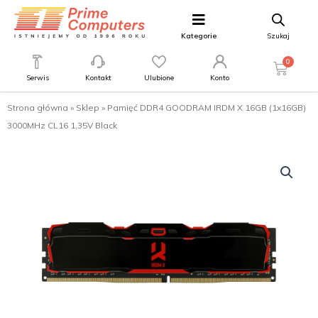
Kategorie
Szukaj
0
Serwis
Kontakt
Ulubione
Konto
Strona główna
»
Sklep
»
Pamięć DDR4 GOODRAM IRDM X 16GB (1x16GB)
3000MHz CL16 1,35V Black