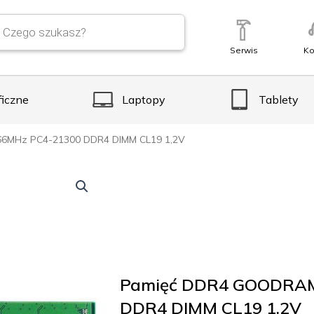
Serwis
Ko
ficzne
Laptopy
Tablety
6MHz PC4-21300 DDR4 DIMM CL19 1,2V
Pamięć DDR4 GOODRAM
DDR4 DIMM CL19 1,2V