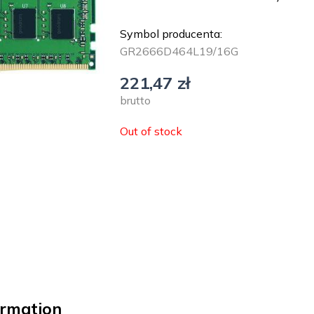
Symbol producenta:
GR2666D464L19/16G
221,47
zł
brutto
Out of stock
ormation