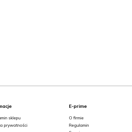
macje
E-prime
min sklepu
O firmie
ka prywatności
Regulamin