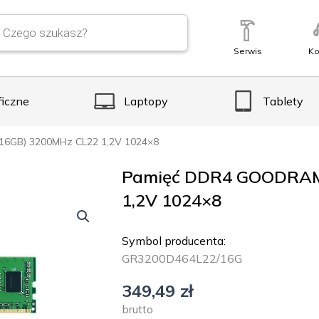
Serwis
Ko
ficzne
Laptopy
Tablety
6GB) 3200MHz CL22 1,2V 1024×8
Pamięć DDR4 GOODRAM
1,2V 1024×8
Symbol producenta:
GR3200D464L22/16G
349,49
zł
brutto