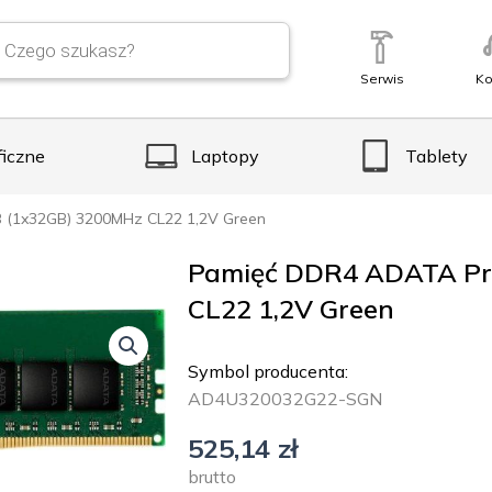
Serwis
Ko
ficzne
Laptopy
Tablety
 (1x32GB) 3200MHz CL22 1,2V Green
Pamięć DDR4 ADATA Pr
CL22 1,2V Green
Symbol producenta:
AD4U320032G22-SGN
525,14
zł
brutto