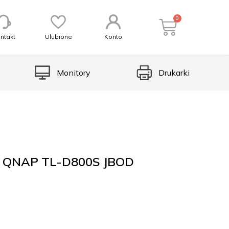
0
ntakt
Ulubione
Konto
Monitory
Drukarki
a QNAP TL-D800S JBOD