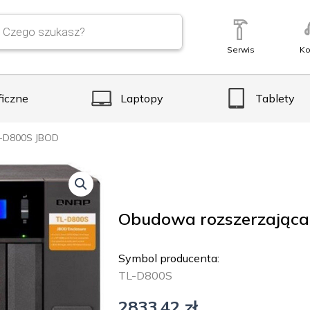
Serwis
Ko
ficzne
Laptopy
Tablety
-D800S JBOD
Obudowa rozszerzając
Symbol producenta:
TL-D800S
2833,42
zł