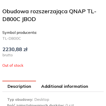
Obudowa rozszerzająca QNAP TL-
D800C JBOD
Symbol producenta:
TL-D800C
2230,88
zł
brutto
Out of stock
Description
Additional information
Typ obudowy
Desktop
Ilość zainstalowanych dysków
0 szt.