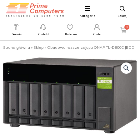
Kategorie
Szukaj
0
Serwis
Kontakt
Ulubione
Konto
Strona główna
»
Sklep
»
Obudowa rozszerzająca QNAP TL-D800C JBOD