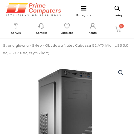
Kategorie
Szukaj
0
Serwis
Kontakt
Ulubione
Konto
Strona główna
»
Sklep
»
Obudowa Natec Cabassu G2 ATX Midi (USB 3.0
x2, USB 2.0 x2, czytnik kart)