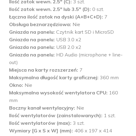
Ilość zatok wewn. 2.5" (C)
3 szt.
Ilość zatok wewn. 2.5" lub 3.5" (D)
0 szt.
Łączna ilość zatok na dyski (A+B+C+D)
7
Obsługa beznarzędziowa
Nie
Gniazda na panelu
Czytnik kart SD i MicroSD
Gniazda na panelu
USB 3.0 x2
Gniazda na panelu
USB 2.0 x2
Gniazda na panelu
HD Audio (microphone + line-
out)
Miejsca na karty rozszerzeń
7
Maksymalna długość karty graficznej
360 mm
Okno
Nie
Maksymalna wysokość wentylatora CPU
160
mm
Boczny kanał wentylacyjny
Nie
Ilość wentylatorów (zainstalowanych)
1 szt.
Ilość wentylatorów (max)
3 szt.
Wymiary [G x S x W] (mm)
406 x 197 x 414