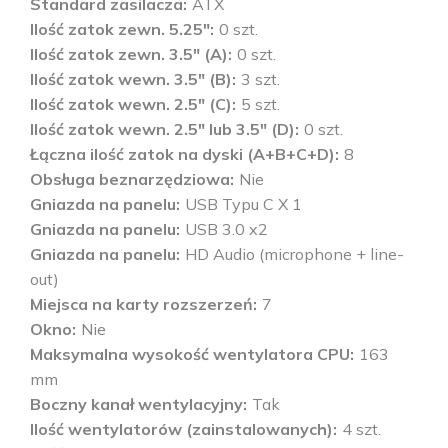
Standard zasilacza
ATX
Ilość zatok zewn. 5.25"
0 szt.
Ilość zatok zewn. 3.5" (A)
0 szt.
Ilość zatok wewn. 3.5" (B)
3 szt.
Ilość zatok wewn. 2.5" (C)
5 szt.
Ilość zatok wewn. 2.5" lub 3.5" (D)
0 szt.
Łączna ilość zatok na dyski (A+B+C+D)
8
Obsługa beznarzędziowa
Nie
Gniazda na panelu
USB Typu C X 1
Gniazda na panelu
USB 3.0 x2
Gniazda na panelu
HD Audio (microphone + line-
out)
Miejsca na karty rozszerzeń
7
Okno
Nie
Maksymalna wysokość wentylatora CPU
163
mm
Boczny kanał wentylacyjny
Tak
Ilość wentylatorów (zainstalowanych)
4 szt.