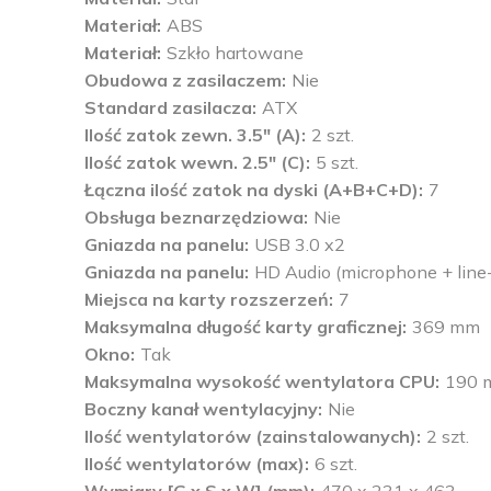
Materiał
ABS
Materiał
Szkło hartowane
Obudowa z zasilaczem
Nie
Standard zasilacza
ATX
Ilość zatok zewn. 3.5" (A)
2 szt.
Ilość zatok wewn. 2.5" (C)
5 szt.
Łączna ilość zatok na dyski (A+B+C+D)
7
Obsługa beznarzędziowa
Nie
Gniazda na panelu
USB 3.0 x2
Gniazda na panelu
HD Audio (microphone + line
Miejsca na karty rozszerzeń
7
Maksymalna długość karty graficznej
369 mm
Okno
Tak
Maksymalna wysokość wentylatora CPU
190 
Boczny kanał wentylacyjny
Nie
Ilość wentylatorów (zainstalowanych)
2 szt.
Ilość wentylatorów (max)
6 szt.