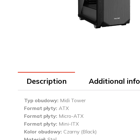
Description
Additional inf
Typ obudowy
Midi Tower
Format płyty
ATX
Format płyty
Micro-ATX
Format płyty
Mini-ITX
Kolor obudowy
Czarny (Black)
Materiał
Stal