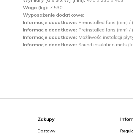
Wymiary [G x S x W] (mm)
470 x 231 x 463
Waga (kg)
7.530
Wyposażenie dodatkowe
Informacje dodatkowe
Preinstalled fans (mm) /
Informacje dodatkowe
Preinstalled fans (mm) /
Informacje dodatkowe
Możliwość instalacji pły
Informacje dodatkowe
Sound insulation mats (fro
Zakupy
Infor
Dostawy
Regula