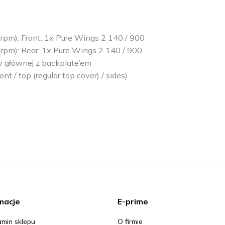
 (rpm): Front: 1x Pure Wings 2 140 / 900
 (rpm): Rear: 1x Pure Wings 2 140 / 900
ty głównej z backplate’em
nt / top (regular top cover) / sides)
macje
E-prime
min sklepu
O firmie