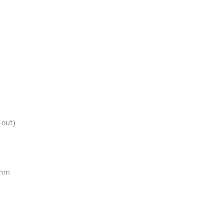
-out)
mm