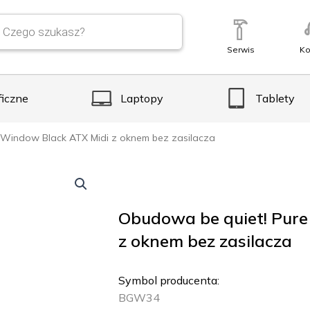
Serwis
Ko
ficzne
Laptopy
Tablety
 Window Black ATX Midi z oknem bez zasilacza
Obudowa be quiet! Pure
z oknem bez zasilacza
Symbol producenta:
BGW34