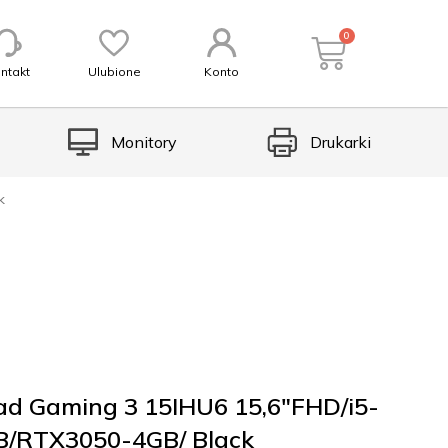
0
ntakt
Ulubione
Konto
Monitory
Drukarki
k
ad Gaming 3 15IHU6 15,6″FHD/i5-
/RTX3050-4GB/ Black