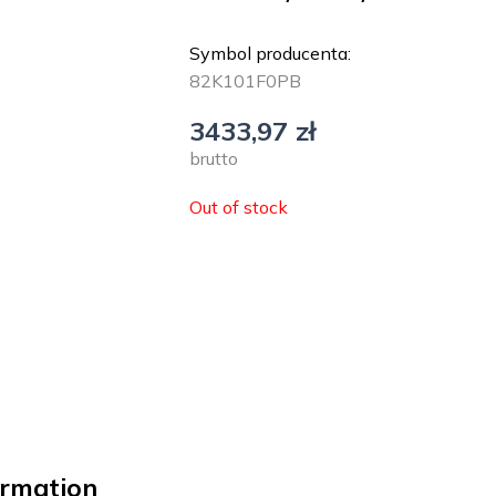
Symbol producenta:
82K101F0PB
3433,97
zł
brutto
Out of stock
ormation