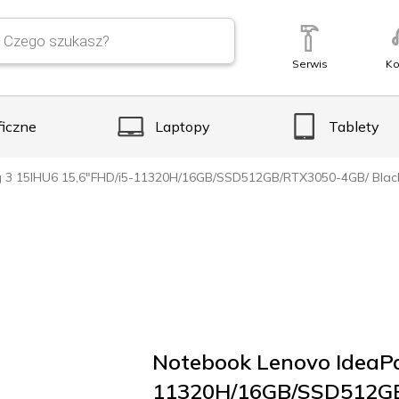
Serwis
Ko
ficzne
Laptopy
Tablety
 3 15IHU6 15,6″FHD/i5-11320H/16GB/SSD512GB/RTX3050-4GB/ Blac
Notebook Lenovo IdeaP
11320H/16GB/SSD512GB