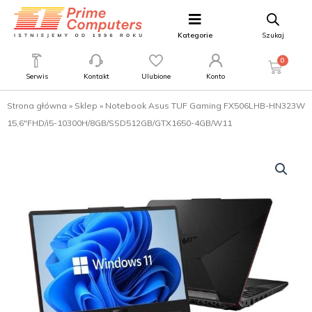
Kategorie
Szukaj
0
Serwis
Kontakt
Ulubione
Konto
Strona główna
»
Sklep
»
Notebook Asus TUF Gaming FX506LHB-HN323W
15,6″FHD/i5-10300H/8GB/SSD512GB/GTX1650-4GB/W11