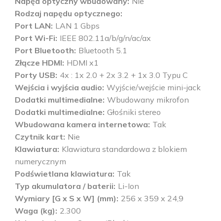
Napęd optyczny wbudowany
Nie
Rodzaj napędu optycznego
Port LAN
LAN 1 Gbps
Port Wi-Fi
IEEE 802.11a/b/g/n/ac/ax
Port Bluetooth
Bluetooth 5.1
Złącze HDMI
HDMI x1
Porty USB
4x : 1x 2.0 + 2x 3.2 + 1x 3.0 Typu C
Wejścia i wyjścia audio
Wyjście/wejście mini-jack
Dodatki multimedialne
Wbudowany mikrofon
Dodatki multimedialne
Głośniki stereo
Wbudowana kamera internetowa
Tak
Czytnik kart
Nie
Klawiatura
Klawiatura standardowa z blokiem
numerycznym
Podświetlana klawiatura
Tak
Typ akumulatora / baterii
Li-Ion
Wymiary [G x S x W] (mm)
256 x 359 x 24,9
Waga (kg)
2.300