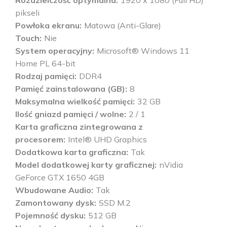
Rozdzielczość optymalna
1920 x 1080 (Full HD)
pikseli
Powłoka ekranu
Matowa (Anti-Glare)
Touch
Nie
System operacyjny
Microsoft® Windows 11
Home PL 64-bit
Rodzaj pamięci
DDR4
Pamięć zainstalowana (GB)
8
Maksymalna wielkość pamięci
32 GB
Ilość gniazd pamięci / wolne
2 / 1
Karta graficzna zintegrowana z
procesorem
Intel® UHD Graphics
Dodatkowa karta graficzna
Tak
Model dodatkowej karty graficznej
nVidia
GeForce GTX 1650 4GB
Wbudowane Audio
Tak
Zamontowany dysk
SSD M.2
Pojemność dysku
512 GB