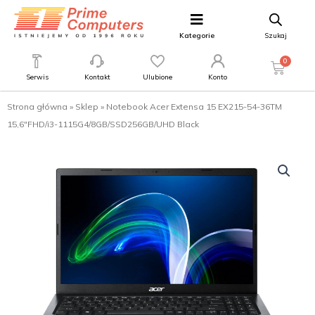
Kategorie
Szukaj
0
Serwis
Kontakt
Ulubione
Konto
Strona główna
»
Sklep
»
Notebook Acer Extensa 15 EX215-54-36TM
15,6″FHD/i3-1115G4/8GB/SSD256GB/UHD Black