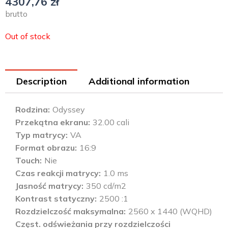
4307,76
zł
brutto
Out of stock
Description
Additional information
Rodzina
Odyssey
Przekątna ekranu
32.00 cali
Typ matrycy
VA
Format obrazu
16:9
Touch
Nie
Czas reakcji matrycy
1.0 ms
Jasność matrycy
350 cd/m2
Kontrast statyczny
2500 :1
Rozdzielczość maksymalna
2560 x 1440 (WQHD)
Częst. odświeżania przy rozdzielczości