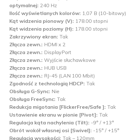
optymalnej
240 Hz
Ilość wyświetlanych kolorów
1,07 B (10-bitowy)
Kąt widzenia pionowy (V)
178.00 stopni
Kąt widzenia poziomy (H)
178.00 stopni
Zakrzywiony ekran
Tak
Złącza zewn.
HDMI x 2
Złącza zewn.
DisplayPort
Złącza zewn.
Wyjście słuchawkowe
Złącza zewn.
HUB USB
Złącza zewn.
RJ-45 (LAN 100 Mbit)
Zgodność z technologią HDCP
Tak
Obsługa G-Sync
Nie
Obsługa FreeSync
Tak
Redukcja migotania [FlickerFree/Safe ]
Tak
Ustawienie ekranu w pionie [Pivot]
Tak
Regulacja kąta nachylenia (Tilt)
-9° / +13°
Obrót wokół własnej osi [Swivel]
-15° / +15°
Regulacja wysokości
Tak – 120mm