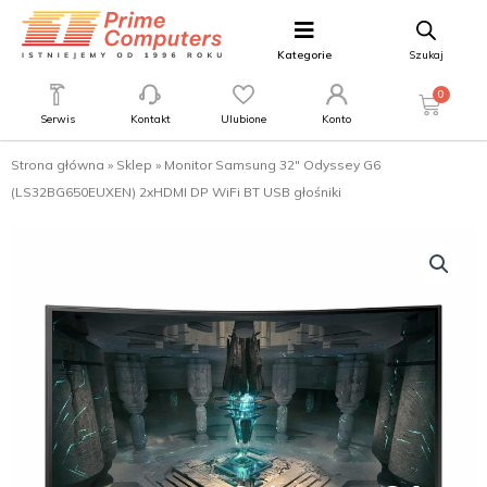
Kategorie
Szukaj
0
Serwis
Kontakt
Ulubione
Konto
Strona główna
»
Sklep
»
Monitor Samsung 32″ Odyssey G6
(LS32BG650EUXEN) 2xHDMI DP WiFi BT USB głośniki