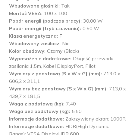
Wbudowane głośniki
Tak
Montaż VESA
100 x 100
Pobór energii (podczas pracy)
30.00 W
Pobór energii (tryb czuwania)
0.50 W
Klasa energetyczna
F
Wbudowany zasilacz
Nie
Kolor obudowy
Czarny (Black)
Wyposażenie dodatkowe
Długość przewodu
zasilania 1,5m, Kabel DisplayPort, Pilot
Wymiary z podstawą [S x W x G] (mm)
713,0 x
606,2 x 311,1
Wymiary bez podstawy [S x W x G] (mm)
713,0 x
439,7 x 181,5
Waga z podstawą (kg)
7.40
Waga bez podstawy (kg)
5.50
Informacje dodatkowe
Zakrzywiony ekran: 1000R
Informacje dodatkowe
HDR(High Dynamic
Range): VESA DisplayHDR 600