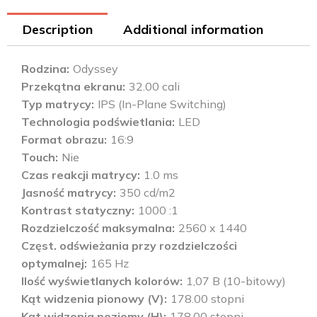
Description
Additional information
Rodzina
Odyssey
Przekątna ekranu
32.00 cali
Typ matrycy
IPS (In-Plane Switching)
Technologia podświetlania
LED
Format obrazu
16:9
Touch
Nie
Czas reakcji matrycy
1.0 ms
Jasność matrycy
350 cd/m2
Kontrast statyczny
1000 :1
Rozdzielczość maksymalna
2560 x 1440
Częst. odświeżania przy rozdzielczości
optymalnej
165 Hz
Ilość wyświetlanych kolorów
1,07 B (10-bitowy)
Kąt widzenia pionowy (V)
178.00 stopni
Kąt widzenia poziomy (H)
178.00 stopni