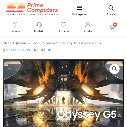
Kategorie
Szukaj
0
Serwis
Kontakt
Ulubione
Konto
Strona główna
»
Sklep
»
Monitor Samsung 32″ Odyssey G5A
(LS32AG500PUXEN) HDMI DP