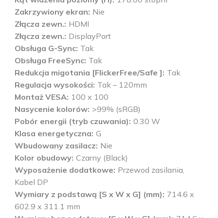
Zakrzywiony ekran
Nie
Złącza zewn.
HDMI
Złącza zewn.
DisplayPort
Obsługa G-Sync
Tak
Obsługa FreeSync
Tak
Redukcja migotania [FlickerFree/Safe ]
Tak
Regulacja wysokości
Tak – 120mm
Montaż VESA
100 x 100
Nasycenie kolorów
>99% (sRGB)
Pobór energii (tryb czuwania)
0.30 W
Klasa energetyczna
G
Wbudowany zasilacz
Nie
Kolor obudowy
Czarny (Black)
Wyposażenie dodatkowe
Przewod zasilania,
Kabel DP
Wymiary z podstawą [S x W x G] (mm)
714.6 x
602.9 x 311.1 mm