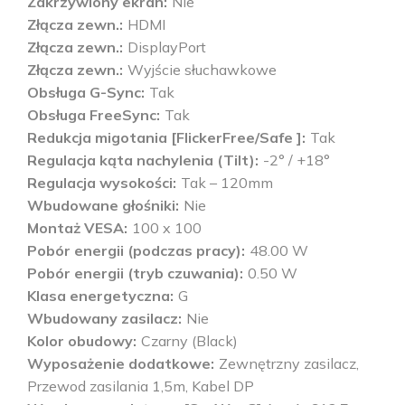
Zakrzywiony ekran
Nie
Złącza zewn.
HDMI
Złącza zewn.
DisplayPort
Złącza zewn.
Wyjście słuchawkowe
Obsługa G-Sync
Tak
Obsługa FreeSync
Tak
Redukcja migotania [FlickerFree/Safe ]
Tak
Regulacja kąta nachylenia (Tilt)
-2° / +18°
Regulacja wysokości
Tak – 120mm
Wbudowane głośniki
Nie
Montaż VESA
100 x 100
Pobór energii (podczas pracy)
48.00 W
Pobór energii (tryb czuwania)
0.50 W
Klasa energetyczna
G
Wbudowany zasilacz
Nie
Kolor obudowy
Czarny (Black)
Wyposażenie dodatkowe
Zewnętrzny zasilacz,
Przewod zasilania 1,5m, Kabel DP