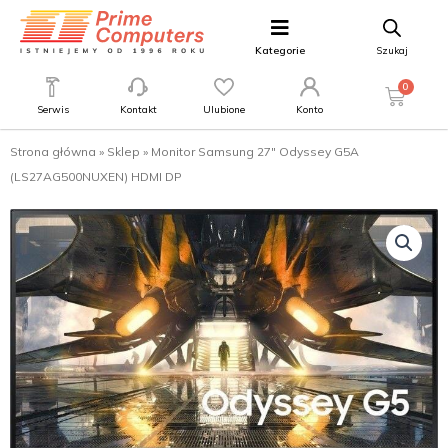
Kategorie
Szukaj
0
Serwis
Kontakt
Ulubione
Konto
Strona główna
»
Sklep
»
Monitor Samsung 27″ Odyssey G5A
(LS27AG500NUXEN) HDMI DP