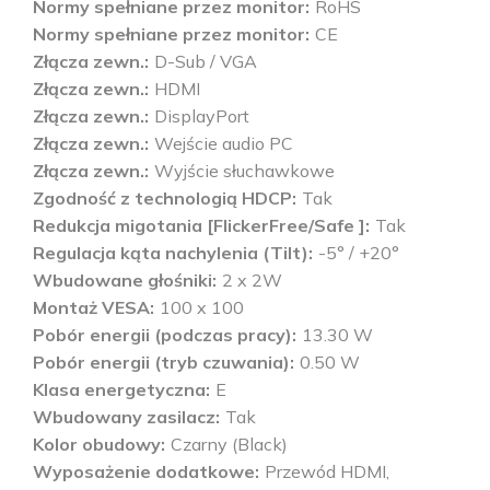
Normy spełniane przez monitor
RoHS
Normy spełniane przez monitor
CE
Złącza zewn.
D-Sub / VGA
Złącza zewn.
HDMI
Złącza zewn.
DisplayPort
Złącza zewn.
Wejście audio PC
Złącza zewn.
Wyjście słuchawkowe
Zgodność z technologią HDCP
Tak
Redukcja migotania [FlickerFree/Safe ]
Tak
Regulacja kąta nachylenia (Tilt)
-5° / +20°
Wbudowane głośniki
2 x 2W
Montaż VESA
100 x 100
Pobór energii (podczas pracy)
13.30 W
Pobór energii (tryb czuwania)
0.50 W
Klasa energetyczna
E
Wbudowany zasilacz
Tak
Kolor obudowy
Czarny (Black)
Wyposażenie dodatkowe
Przewód HDMI,