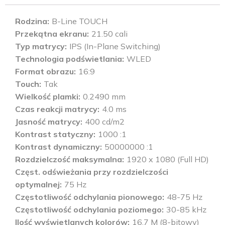
Rodzina
B-Line TOUCH
Przekątna ekranu
21.50 cali
Typ matrycy
IPS (In-Plane Switching)
Technologia podświetlania
WLED
Format obrazu
16:9
Touch
Tak
Wielkość plamki
0.2490 mm
Czas reakcji matrycy
4.0 ms
Jasność matrycy
400 cd/m2
Kontrast statyczny
1000 :1
Kontrast dynamiczny
50000000 :1
Rozdzielczość maksymalna
1920 x 1080 (Full HD)
Częst. odświeżania przy rozdzielczości
optymalnej
75 Hz
Częstotliwość odchylania pionowego
48-75 Hz
Częstotliwość odchylania poziomego
30-85 kHz
Ilość wyświetlanych kolorów
16,7 M (8-bitowy)