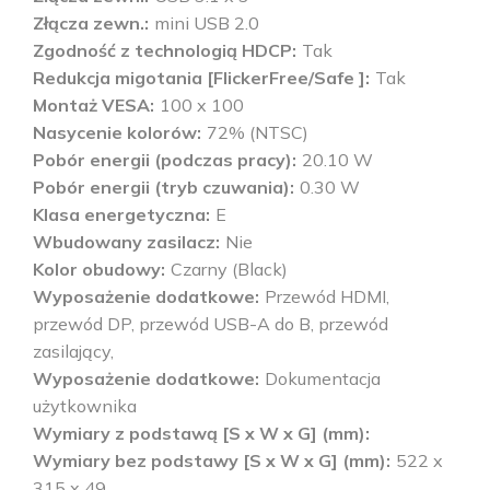
Złącza zewn.
mini USB 2.0
Zgodność z technologią HDCP
Tak
Redukcja migotania [FlickerFree/Safe ]
Tak
Montaż VESA
100 x 100
Nasycenie kolorów
72% (NTSC)
Pobór energii (podczas pracy)
20.10 W
Pobór energii (tryb czuwania)
0.30 W
Klasa energetyczna
E
Wbudowany zasilacz
Nie
Kolor obudowy
Czarny (Black)
Wyposażenie dodatkowe
Przewód HDMI,
przewód DP, przewód USB-A do B, przewód
zasilający,
Wyposażenie dodatkowe
Dokumentacja
użytkownika
Wymiary z podstawą [S x W x G] (mm)
Wymiary bez podstawy [S x W x G] (mm)
522 x
315 x 49