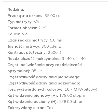
Rodzina
Przekątna ekranu
35.00 cali
Typ matrycy
VA
Format obrazu
21:9
Touch
Nie
Czas reakcji matrycy
5.0 ms
Jasność matrycy
300 cd/m2
Kontrast statyczny
2500 :1
Rozdzielczość maksymalna
3440 x 1440
Częst. odświeżania przy rozdzielczości
optymalnej
85 Hz
Częstotliwość odchylania pionowego
Częstotliwość odchylania poziomego
Ilość wyświetlanych kolorów
16,7 M (8-bitowy)
Kąt widzenia pionowy (V)
178.00 stopni
Kąt widzenia poziomy (H)
178.00 stopni
Zakrzywiony ekran
Tak