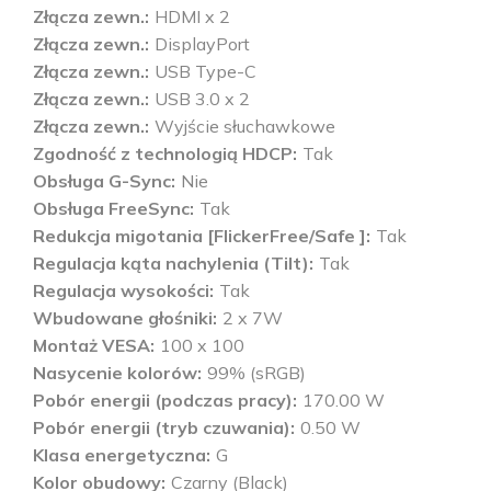
Złącza zewn.
HDMI x 2
Złącza zewn.
DisplayPort
Złącza zewn.
USB Type-C
Złącza zewn.
USB 3.0 x 2
Złącza zewn.
Wyjście słuchawkowe
Zgodność z technologią HDCP
Tak
Obsługa G-Sync
Nie
Obsługa FreeSync
Tak
Redukcja migotania [FlickerFree/Safe ]
Tak
Regulacja kąta nachylenia (Tilt)
Tak
Regulacja wysokości
Tak
Wbudowane głośniki
2 x 7W
Montaż VESA
100 x 100
Nasycenie kolorów
99% (sRGB)
Pobór energii (podczas pracy)
170.00 W
Pobór energii (tryb czuwania)
0.50 W
Klasa energetyczna
G
Kolor obudowy
Czarny (Black)