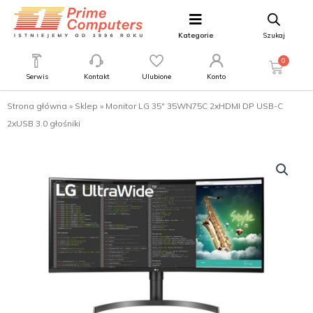
Kategorie
Szukaj
0
Serwis
Kontakt
Ulubione
Konto
Strona główna
»
Sklep
»
Monitor LG 35″ 35WN75C 2xHDMI DP USB-C
2xUSB 3.0 głośniki