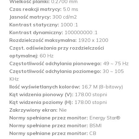
Wielkość plamki
0.2700 mm
Czas reakcji matrycy
5.0 ms
Jasność matrycy
300 cd/m2
Kontrast statyczny
1000 :1
Kontrast dynamiczny
100000000 :1
Rozdzielczość maksymalna
1920 x 1200
Częst. odświeżania przy rozdzielczości
optymalnej
60 Hz
Częstotliwość odchylania pionowego
49 ~ 75 Hz
Częstotliwość odchylania poziomego
30 ~ 105
KHz
Ilość wyświetlanych kolorów
16,7 M (8-bitowy)
Kąt widzenia pionowy (V)
178.00 stopni
Kąt widzenia poziomy (H)
178.00 stopni
Zakrzywiony ekran
Nie
Normy spełniane przez monitor
Energy Star®
Normy spełniane przez monitor
BSMI
Normy spełniane przez monitor
CB