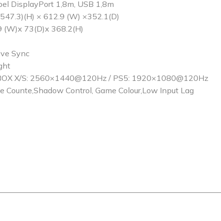
bel DisplayPort 1,8m, USB 1,8m
547.3)(H) × 612.9 (W) ×352.1(D)
9 (W)x 73(D)x 368.2(H)
ive Sync
ght
 XBOX X/S: 2560×1440@120Hz / PS5: 1920×1080@120Hz
 Counte,Shadow Control, Game Colour,Low Input Lag