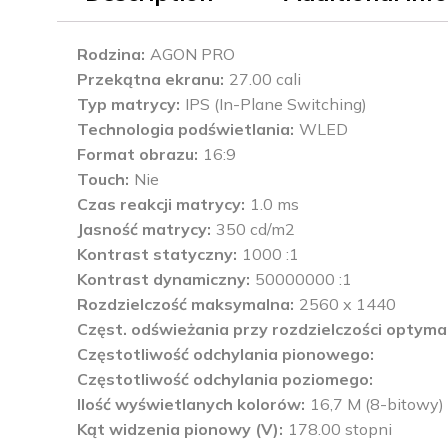
Rodzina
AGON PRO
Przekątna ekranu
27.00 cali
Typ matrycy
IPS (In-Plane Switching)
Technologia podświetlania
WLED
Format obrazu
16:9
Touch
Nie
Czas reakcji matrycy
1.0 ms
Jasność matrycy
350 cd/m2
Kontrast statyczny
1000 :1
Kontrast dynamiczny
50000000 :1
Rozdzielczość maksymalna
2560 x 1440
Częst. odświeżania przy rozdzielczości optyma
Częstotliwość odchylania pionowego
Częstotliwość odchylania poziomego
Ilość wyświetlanych kolorów
16,7 M (8-bitowy)
Kąt widzenia pionowy (V)
178.00 stopni