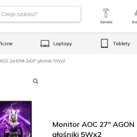
Serwis
Ko
ficzne
Laptopy
Tablety
QS 2xHDMI 2xDP głośniki 5Wx2
Monitor AOC 27″ AGON
głośniki 5Wx2