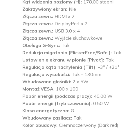
Kąt widzenia poziomy (H)
178.00 stopni
Zakrzywiony ekran
Nie
Złącza zewn.
HDMI x 2
Złącza zewn.
DisplayPort x 2
Złącza zewn.
USB 3.0 x 4
Złącza zewn.
Wyjście słuchawkowe
Obsługa G-Sync
Tak
Redukcja migotania [FlickerFree/Safe ]
Tak
Ustawienie ekranu w pionie [Pivot]
Tak
Regulacja kąta nachylenia (Tilt)
-3° / +21°
Regulacja wysokości
Tak – 130mm
Wbudowane głośniki
2 x 5W
Montaż VESA
100 x 100
Pobór energii (podczas pracy)
40.00 W
Pobór energii (tryb czuwania)
0.50 W
Klasa energetyczna
G
Wbudowany zasilacz
Tak
Kolor obudowy
Ciemnoczerwony (Dark red)