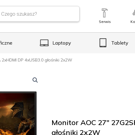
Serwis
Ko
ficzne
Laptopy
Tablety
 2xHDMI DP 4xUSB3.0 głośniki 2x2W
Monitor AOC 27″ 27G2
głośniki 2x2W