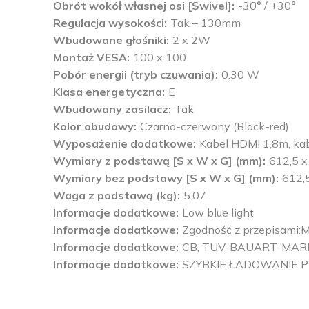
Obrót wokół własnej osi [Swivel]
-30° / +30°
Regulacja wysokości
Tak – 130mm
Wbudowane głośniki
2 x 2W
Montaż VESA
100 x 100
Pobór energii (tryb czuwania)
0.30 W
Klasa energetyczna
E
Wbudowany zasilacz
Tak
Kolor obudowy
Czarno-czerwony (Black-red)
Wyposażenie dodatkowe
Kabel HDMI 1,8m, kab
Wymiary z podstawą [S x W x G] (mm)
612,5 x
Wymiary bez podstawy [S x W x G] (mm)
612,5
Waga z podstawą (kg)
5.07
Informacje dodatkowe
Low blue light
Informacje dodatkowe
Zgodność z przepisam
Informacje dodatkowe
CB; TUV-BAUART-MARK;
Informacje dodatkowe
SZYBKIE ŁADOWANIE P