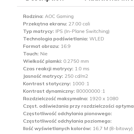
Rodzina
AOC Gaming
Przekątna ekranu
27.00 cali
Typ matrycy
IPS (In-Plane Switching)
Technologia podświetlania
WLED
Format obrazu
16:9
Touch
Nie
Wielkość plamki
0.2750 mm
Czas reakcji matrycy
1.0 ms
Jasność matrycy
250 cd/m2
Kontrast statyczny
1000 :1
Kontrast dynamiczny
80000000 :1
Rozdzielczość maksymalna
1920 x 1080
Częst. odświeżania przy rozdzielczości optyma
Częstotliwość odchylania pionowego
Częstotliwość odchylania poziomego
Ilość wyświetlanych kolorów
16,7 M (8-bitowy)