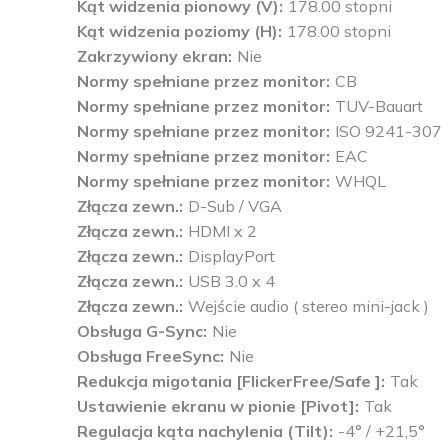
Kąt widzenia pionowy (V)
178.00 stopni
Kąt widzenia poziomy (H)
178.00 stopni
Zakrzywiony ekran
Nie
Normy spełniane przez monitor
CB
Normy spełniane przez monitor
TUV-Bauart
Normy spełniane przez monitor
ISO 9241-307
Normy spełniane przez monitor
EAC
Normy spełniane przez monitor
WHQL
Złącza zewn.
D-Sub / VGA
Złącza zewn.
HDMI x 2
Złącza zewn.
DisplayPort
Złącza zewn.
USB 3.0 x 4
Złącza zewn.
Wejście audio ( stereo mini-jack )
Obsługa G-Sync
Nie
Obsługa FreeSync
Nie
Redukcja migotania [FlickerFree/Safe ]
Tak
Ustawienie ekranu w pionie [Pivot]
Tak
Regulacja kąta nachylenia (Tilt)
-4° / +21,5°