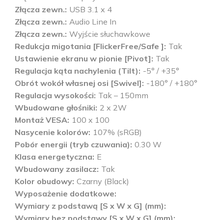
Złącza zewn.
USB 3.1 x 4
Złącza zewn.
Audio Line In
Złącza zewn.
Wyjście słuchawkowe
Redukcja migotania [FlickerFree/Safe ]
Tak
Ustawienie ekranu w pionie [Pivot]
Tak
Regulacja kąta nachylenia (Tilt)
-5° / +35°
Obrót wokół własnej osi [Swivel]
-180° / +180°
Regulacja wysokości
Tak – 150mm
Wbudowane głośniki
2 x 2W
Montaż VESA
100 x 100
Nasycenie kolorów
107% (sRGB)
Pobór energii (tryb czuwania)
0.30 W
Klasa energetyczna
E
Wbudowany zasilacz
Tak
Kolor obudowy
Czarny (Black)
Wyposażenie dodatkowe
Wymiary z podstawą [S x W x G] (mm)
Wymiary bez podstawy [S x W x G] (mm)