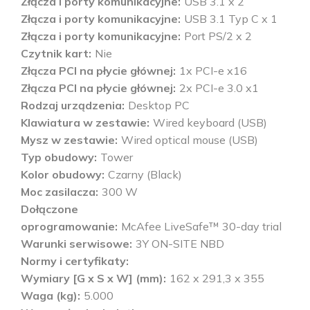
Złącza i porty komunikacyjne
USB 3.1 x 2
Złącza i porty komunikacyjne
USB 3.1 Typ C x 1
Złącza i porty komunikacyjne
Port PS/2 x 2
Czytnik kart
Nie
Złącza PCI na płycie głównej
1x PCI-e x16
Złącza PCI na płycie głównej
2x PCI-e 3.0 x1
Rodzaj urządzenia
Desktop PC
Klawiatura w zestawie
Wired keyboard (USB)
Mysz w zestawie
Wired optical mouse (USB)
Typ obudowy
Tower
Kolor obudowy
Czarny (Black)
Moc zasilacza
300 W
Dołączone
oprogramowanie
McAfee LiveSafe™ 30-day trial
Warunki serwisowe
3Y ON-SITE NBD
Normy i certyfikaty
Wymiary [G x S x W] (mm)
162 x 291,3 x 355
Waga (kg)
5.000