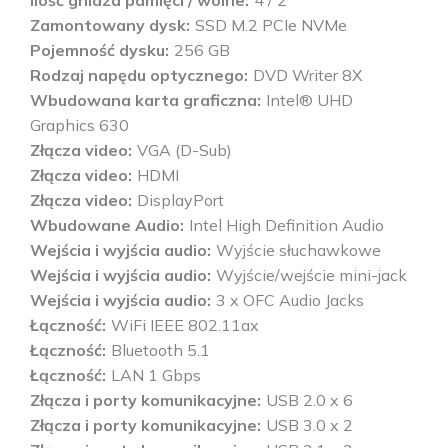
Ilość gniazd pamięci / wolne
4 / 2
Zamontowany dysk
SSD M.2 PCIe NVMe
Pojemność dysku
256 GB
Rodzaj napędu optycznego
DVD Writer 8X
Wbudowana karta graficzna
Intel® UHD
Graphics 630
Złącza video
VGA (D-Sub)
Złącza video
HDMI
Złącza video
DisplayPort
Wbudowane Audio
Intel High Definition Audio
Wejścia i wyjścia audio
Wyjście słuchawkowe
Wejścia i wyjścia audio
Wyjście/wejście mini-jack
Wejścia i wyjścia audio
3 x OFC Audio Jacks
Łączność
WiFi IEEE 802.11ax
Łączność
Bluetooth 5.1
Łączność
LAN 1 Gbps
Złącza i porty komunikacyjne
USB 2.0 x 6
Złącza i porty komunikacyjne
USB 3.0 x 2