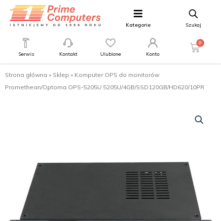
Kategorie
Szukaj
0
Serwis
Kontakt
Ulubione
Konto
Strona główna
»
Sklep
»
Komputer OPS do monitorów
Promethean/Optoma OPS-5205U 5205U/4GB/SSD120GB/HD620/10PR