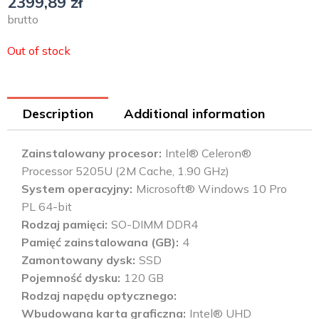
2399,89
zł
brutto
Out of stock
Description
Additional information
Zainstalowany procesor
Intel® Celeron®
Processor 5205U (2M Cache, 1.90 GHz)
System operacyjny
Microsoft® Windows 10 Pro
PL 64-bit
Rodzaj pamięci
SO-DIMM DDR4
Pamięć zainstalowana (GB)
4
Zamontowany dysk
SSD
Pojemność dysku
120 GB
Rodzaj napędu optycznego
Wbudowana karta graficzna
Intel® UHD