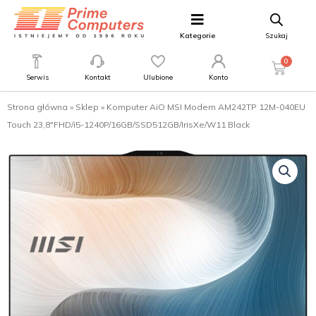
Kategorie
Szukaj
0
Serwis
Kontakt
Ulubione
Konto
Strona główna
»
Sklep
»
Komputer AiO MSI Modern AM242TP 12M-040EU
Touch 23,8″FHD/i5-1240P/16GB/SSD512GB/IrisXe/W11 Black