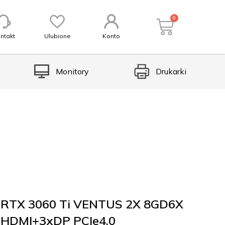
0
ntakt
Ulubione
Konto
Monitory
Drukarki
 RTX 3060 Ti VENTUS 2X 8GD6X
 HDMI+3xDP PCIe4.0