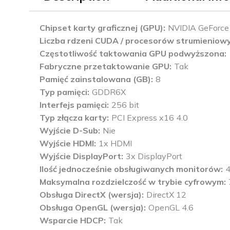
Chipset karty graficznej (GPU)
NVIDIA GeForce
Liczba rdzeni CUDA / procesorów strumieniow
Częstotliwość taktowania GPU podwyższona
Fabryczne przetaktowanie GPU
Tak
Pamięć zainstalowana (GB)
8
Typ pamięci
GDDR6X
Interfejs pamięci
256 bit
Typ złącza karty
PCI Express x16 4.0
Wyjście D-Sub
Nie
Wyjście HDMI
1x HDMI
Wyjście DisplayPort
3x DisplayPort
Ilość jednocześnie obsługiwanych monitorów
Maksymalna rozdzielczość w trybie cyfrowym
Obsługa DirectX (wersja)
DirectX 12
Obsługa OpenGL (wersja)
OpenGL 4.6
Wsparcie HDCP
Tak