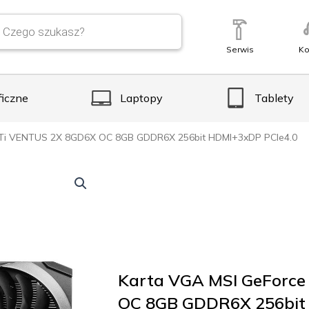
Serwis
Ko
ficzne
Laptopy
Tablety
 Ti VENTUS 2X 8GD6X OC 8GB GDDR6X 256bit HDMI+3xDP PCIe4.0
Karta VGA MSI GeForce
OC 8GB GDDR6X 256bit