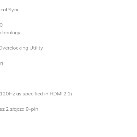
cal Sync
.0
echnology
Overclocking Utility
r)
20Hz as specified in HDMI 2.1)
ez 2 złącza 8-pin