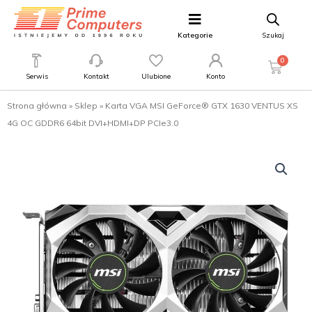
Kategorie
Szukaj
0
Serwis
Kontakt
Ulubione
Konto
Strona główna
»
Sklep
»
Karta VGA MSI GeForce® GTX 1630 VENTUS XS
4G OC GDDR6 64bit DVI+HDMI+DP PCIe3.0