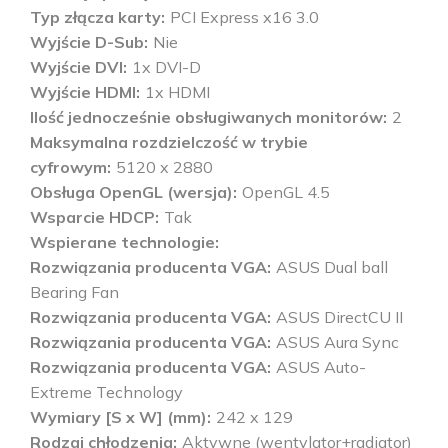
Typ złącza karty
PCI Express x16 3.0
Wyjście D-Sub
Nie
Wyjście DVI
1x DVI-D
Wyjście HDMI
1x HDMI
Ilość jednocześnie obsługiwanych monitorów
2
Maksymalna rozdzielczość w trybie
cyfrowym
5120 x 2880
Obsługa OpenGL (wersja)
OpenGL 4.5
Wsparcie HDCP
Tak
Wspierane technologie
Rozwiązania producenta VGA
ASUS Dual ball
Bearing Fan
Rozwiązania producenta VGA
ASUS DirectCU II
Rozwiązania producenta VGA
ASUS Aura Sync
Rozwiązania producenta VGA
ASUS Auto-
Extreme Technology
Wymiary [S x W] (mm)
242 x 129
Rodzaj chłodzenia
Aktywne (wentylator+radiator)