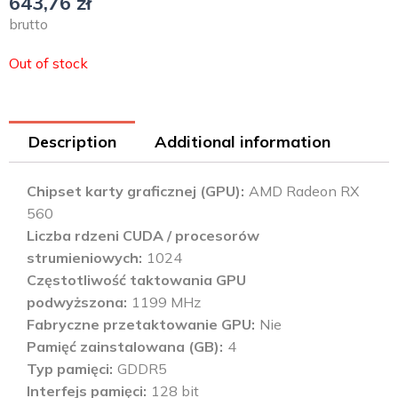
643,76
zł
brutto
Out of stock
Description
Additional information
Chipset karty graficznej (GPU)
AMD Radeon RX
560
Liczba rdzeni CUDA / procesorów
strumieniowych
1024
Częstotliwość taktowania GPU
podwyższona
1199 MHz
Fabryczne przetaktowanie GPU
Nie
Pamięć zainstalowana (GB)
4
Typ pamięci
GDDR5
Interfejs pamięci
128 bit