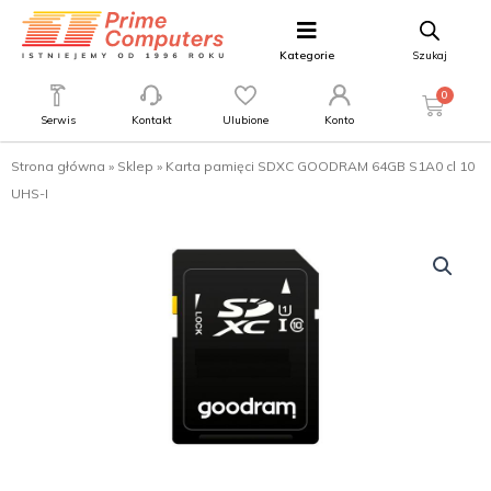
Kategorie
Szukaj
0
Serwis
Kontakt
Ulubione
Konto
Strona główna
»
Sklep
»
Karta pamięci SDXC GOODRAM 64GB S1A0 cl 10
UHS-I