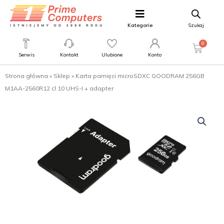
Kategorie
Szukaj
0
Serwis
Kontakt
Ulubione
Konto
Strona główna
»
Sklep
»
Karta pamięci microSDXC GOODRAM 256GB
M1AA-2560R12 cl 10 UHS-I + adapter