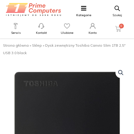
Kategorie
Szukaj
0
Serwis
Kontakt
Ulubione
Konto
Strona główna
»
Sklep
»
Dysk zewnętrzny Toshiba Canvio Slim 1TB 2,5″
USB 3.0 black