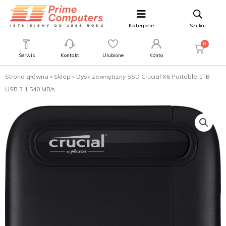
Kategorie
Szukaj
0
Serwis
Kontakt
Ulubione
Konto
Strona główna
»
Sklep
»
Dysk zewnętrzny SSD Crucial X6 Portable 1TB
USB 3.1 540 MB/s